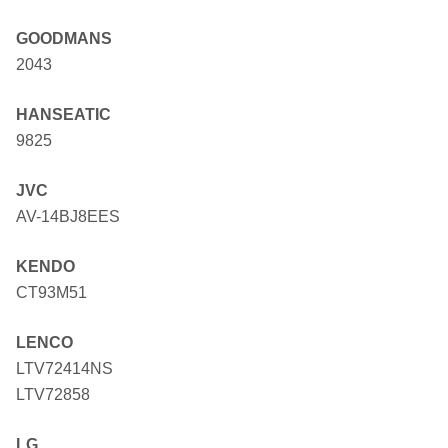
GOODMANS
2043
HANSEATIC
9825
JVC
AV-14BJ8EES
KENDO
CT93M51
LENCO
LTV72414NS
LTV72858
LG