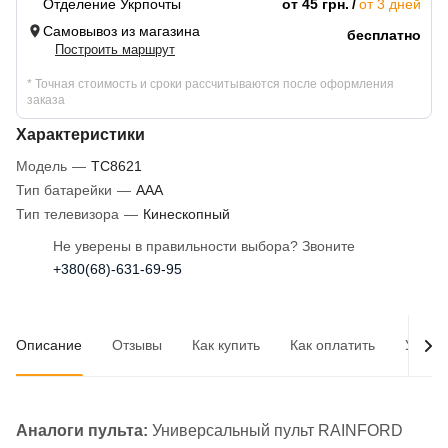
Отделение Укрпочты
от 45 грн.
от 3 дней
Самовывоз из магазина
бесплатно
Построить маршрут
* Точная стоимость и сроки рассчитываются после оформления
заказа
Характеристики
Модель
—
TC8621
Тип батарейки
—
AAA
Тип телевизора
—
Кинескопный
Не уверены в правильности выбора? Звоните
+380(68)-631-69-95
Описание
Отзывы
Как купить
Как оплатить
Услов
Аналоги пульта:
Универсальный пульт RAINFORD