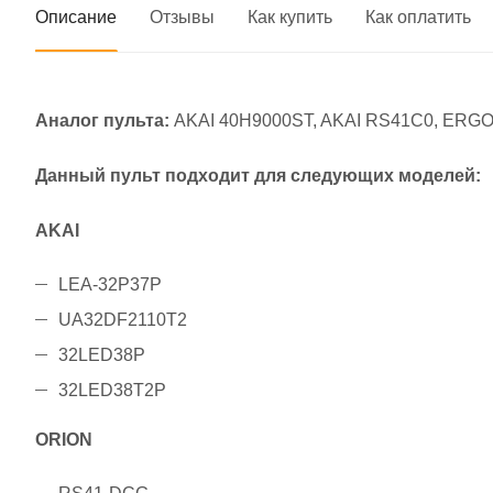
Описание
Отзывы
Как купить
Как оплатить
Аналог пульта:
AKAI 40H9000ST, AKAI RS41C0, ERGO 
Данный пульт подходит для следующих моделей:
AKAI
LEA-32P37P
UA32DF2110T2
32LED38P
32LED38T2P
ORION