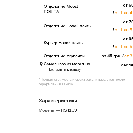
от 60
Отделение Meest
ПОШТА
от 1 до 4
от 70
Отделение Новой почты
от 1 до 5
от 95
Курьер Новой почты
от 1 до 5
Отделение Укрпочты
от 45 грн.
от 3
Самовывоз из магазина
бесп
Построить маршрут
* Точная стоимость и сроки рассчитываются после
оформления заказа
Характеристики
Модель
—
RS41C0