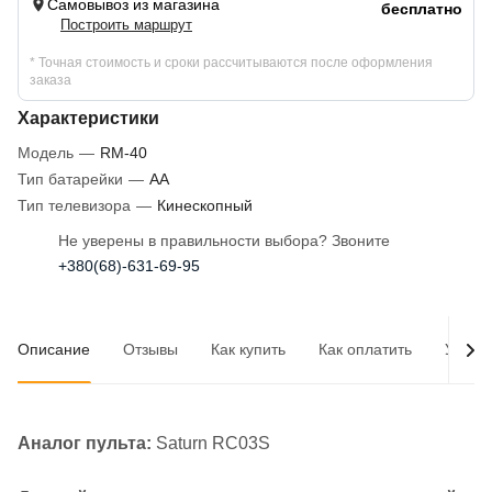
Самовывоз из магазина
бесплатно
Построить маршрут
* Точная стоимость и сроки рассчитываются после оформления
заказа
Характеристики
Модель
—
RM-40
Тип батарейки
—
AA
Тип телевизора
—
Кинескопный
Не уверены в правильности выбора? Звоните
+380(68)-631-69-95
Описание
Отзывы
Как купить
Как оплатить
Услов
Аналог пульта:
Saturn RC03S