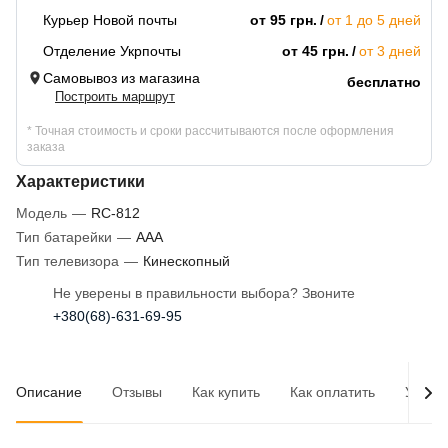
Курьер Новой почты
от 95 грн.
от 1 до 5 дней
Отделение Укрпочты
от 45 грн.
от 3 дней
Самовывоз из магазина
бесплатно
Построить маршрут
* Точная стоимость и сроки рассчитываются после оформления
заказа
Характеристики
Модель
—
RC-812
Тип батарейки
—
AAA
Тип телевизора
—
Кинескопный
Не уверены в правильности выбора? Звоните
+380(68)-631-69-95
Описание
Отзывы
Как купить
Как оплатить
Услов