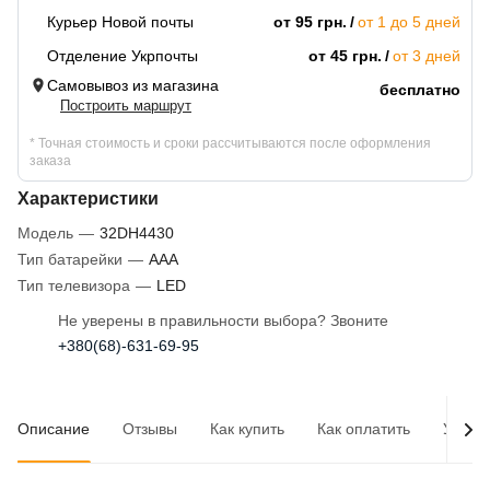
Курьер Новой почты
от 95 грн.
от 1 до 5 дней
Отделение Укрпочты
от 45 грн.
от 3 дней
Самовывоз из магазина
бесплатно
Построить маршрут
* Точная стоимость и сроки рассчитываются после оформления
заказа
Характеристики
Модель
—
32DH4430
Тип батарейки
—
AAA
Тип телевизора
—
LED
Не уверены в правильности выбора? Звоните
+380(68)-631-69-95
Описание
Отзывы
Как купить
Как оплатить
Услов