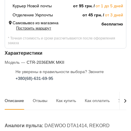
Курьер Новой почты
от 95 грн.
от 1 до 5 дней
Отделение Укрпочты
от 45 грн.
от 3 дней
Самовывоз из магазина
бесплатно
Построить маршрут
* Точная стоимость и сроки рассчитываются после оформления
заказа
Характеристики
Модель
—
CTR-2036EMK MKII
Не уверены в правильности выбора? Звоните
+380(68)-631-69-95
Описание
Отзывы
Как купить
Как оплатить
Услов
Аналоги пульта:
DAEWOO DTA1414, REKORD