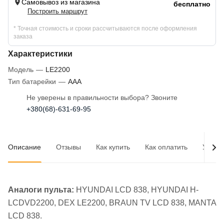
Самовывоз из магазина
бесплатно
Построить маршрут
* Точная стоимость и сроки рассчитываются после оформления
заказа
Характеристики
Модель
—
LE2200
Тип батарейки
—
AAA
Не уверены в правильности выбора? Звоните
+380(68)-631-69-95
Описание
Отзывы
Как купить
Как оплатить
Услов
Аналоги пульта:
HYUNDAI LCD 838, HYUNDAI H-
LCDVD2200, DEX LE2200, BRAUN TV LCD 838, MANTA
LCD 838.