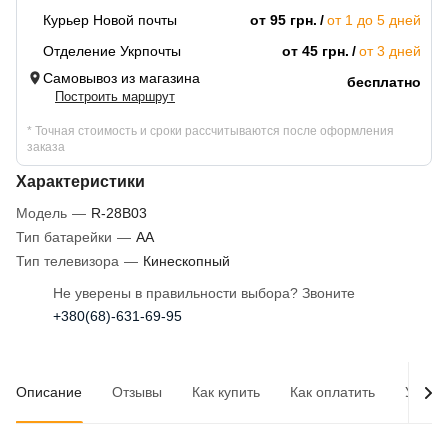
Курьер Новой почты
от 95 грн.
от 1 до 5 дней
Отделение Укрпочты
от 45 грн.
от 3 дней
Самовывоз из магазина
бесплатно
Построить маршрут
* Точная стоимость и сроки рассчитываются после оформления
заказа
Характеристики
Модель
—
R-28B03
Тип батарейки
—
AA
Тип телевизора
—
Кинескопный
Не уверены в правильности выбора? Звоните
+380(68)-631-69-95
Описание
Отзывы
Как купить
Как оплатить
Услов