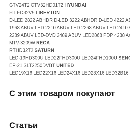
GTV24T2 GTV32HD01T2
HYUNDAI
H-LED32V9
LIBERTON
D-LED 2822 ABHDR D-LED 3222 ABHDR D-LED 4222 A
1968 ABUV LED 2210 ABUV LED 2268 ABUV LED 2410
2289 ABUV LED-DVD 2489 ABUV LED2868 PDP 4238 A
MTV-3209W
RECA
RTHD32T2
SATURN
LED-19HD300U LED22FHD300U LED24FHD100U
SEN
EP-21 SLT2250DVBT
UNITED
LED19X16 LED22X16 LED24X16 LED28X16 LED32B16
С этим товаром покупают
Статьи