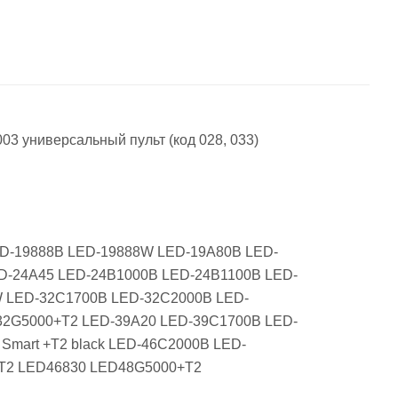
 универсальный пульт (код 028, 033)
ED-19888B LED-19888W LED-19A80B LED-
D-24A45 LED-24B1000B LED-24B1100B LED-
W LED-32C1700B LED-32C2000B LED-
32G5000+T2 LED-39A20 LED-39C1700B LED-
mart +T2 black LED-46C2000B LED-
T2 LED46830 LED48G5000+T2