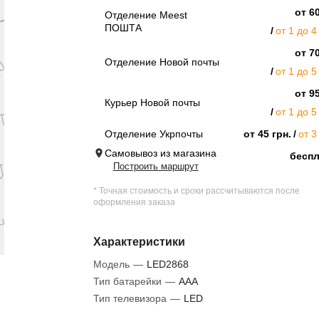
от 60
Отделение Meest
ПОШТА
от 1 до 4
от 70
Отделение Новой почты
от 1 до 5
от 95
Курьер Новой почты
от 1 до 5
Отделение Укрпочты
от 45 грн.
от 3
Самовывоз из магазина
бесп
Построить маршрут
* Точная стоимость и сроки рассчитываются после
оформления заказа
Характеристики
Модель
—
LED2868
Тип батарейки
—
AAA
Тип телевизора
—
LED