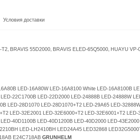
Условия доставки
T2, BRAVIS 55D2000, BRAVIS ELED-65Q5000, HUAYU VP-003
16A80B LED-16A80W LED-16A8100 White LED-16A8100B L
LED-22C1700B LED-22D2000 LED-24888B LED-24888W LE
0B LED-28D1070 LED-28D1070+T2 LED-29A65 LED-32888
+T2 LED-32E2001 LED-32E6000+T2 LED-32E6001+T2 LED-
LED-40D1100B LED-40D1200B LED-40D2000 LED-43E2000 S
H2210BH LED-LH2410BH LED24A45 LED32868 LED32G5000
718АВ Е24С718АВ
GRUNHELM