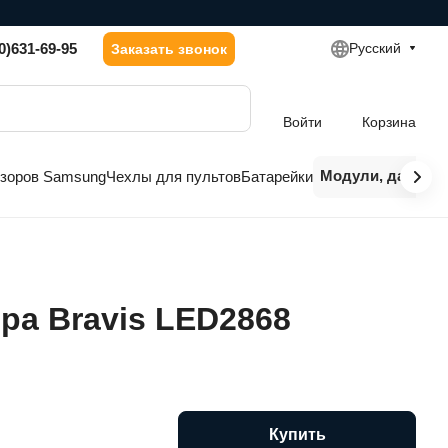
0)631-69-95
Русский
Заказать звонок
Войти
Корзина
Модули, датчики
изоров Samsung
Чехлы для пультов
Батарейки
ра Bravis LED2868
Купить