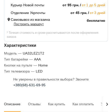
Курьер Новой почты
от 95 грн.
от 1 до 5 дней
Отделение Укрпочты
от 45 грн.
от 3 дней
Самовывоз из магазина
бесплатно
Построить маршрут
* Точная стоимость и сроки рассчитываются после оформления
заказа
Характеристики
Модель
—
UA32LEZ1T2
Тип батарейки
—
AAA
Кнопки на пульте
—
Home
Тип телевизора
—
LED
Не уверены в правильности выбора? Звоните
+380(68)-631-69-95
Описание
Отзывы
Как купить
Как оплатить
Услов