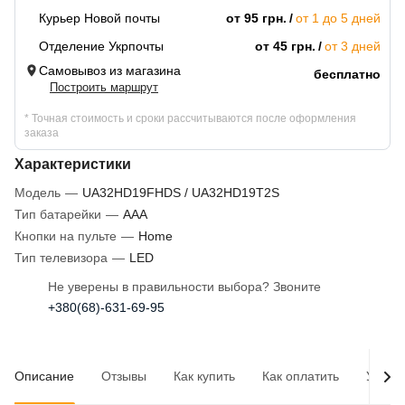
Курьер Новой почты
от 95 грн.
от 1 до 5 дней
Отделение Укрпочты
от 45 грн.
от 3 дней
Самовывоз из магазина
бесплатно
Построить маршрут
* Точная стоимость и сроки рассчитываются после оформления
заказа
Характеристики
Модель
—
UA32HD19FHDS / UA32HD19T2S
Тип батарейки
—
AAA
Кнопки на пульте
—
Home
Тип телевизора
—
LED
Не уверены в правильности выбора? Звоните
+380(68)-631-69-95
Описание
Отзывы
Как купить
Как оплатить
Услов