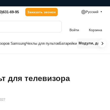
0)631-69-95
Русский
Заказать звонок
Войти
Корзина
Модули, датчики
изоров Samsung
Чехлы для пультов
Батарейки
т для телевизора
7027