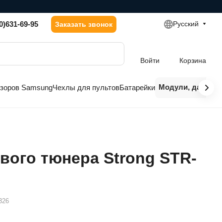
0)631-69-95
Русский
Заказать звонок
Войти
Корзина
Модули, датчики
изоров Samsung
Чехлы для пультов
Батарейки
вого тюнера Strong STR-
326