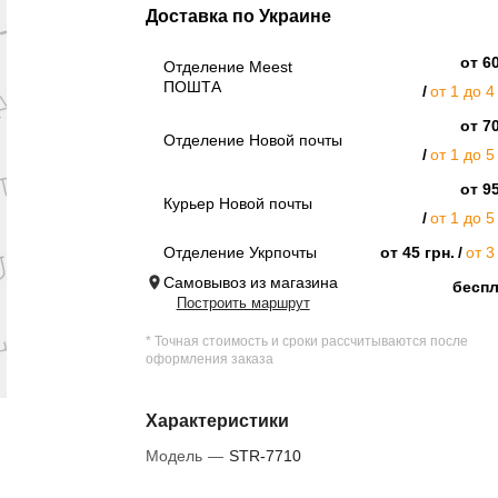
Доставка по Украине
от 60
Отделение Meest
ПОШТА
от 1 до 4
от 70
Отделение Новой почты
от 1 до 5
от 95
Курьер Новой почты
от 1 до 5
Отделение Укрпочты
от 45 грн.
от 3
Самовывоз из магазина
бесп
Построить маршрут
* Точная стоимость и сроки рассчитываются после
оформления заказа
Характеристики
Модель
—
STR-7710