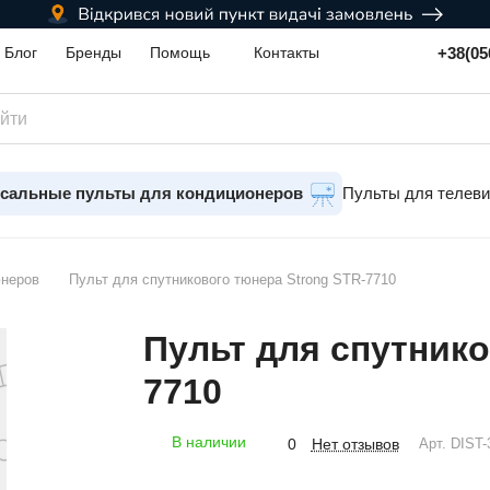
+38(05
Блог
Бренды
Помощь
Контакты
сальные пульты для кондиционеров
Пульты для телев
юнеров
Пульт для спутникового тюнера Strong STR-7710
Пульт для спутнико
7710
В наличии
Нет отзывов
0
Арт.
DIST-