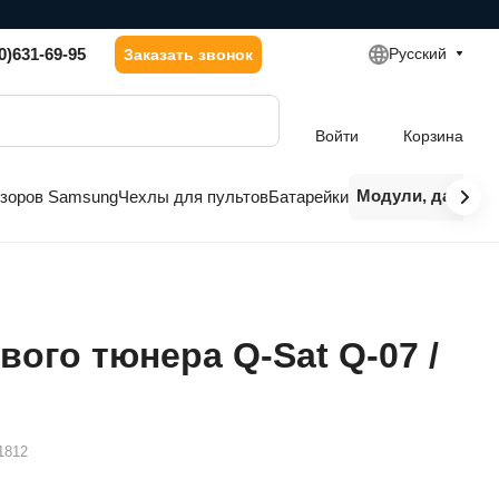
0)631-69-95
Русский
Заказать звонок
Войти
Корзина
Модули, датчики
изоров Samsung
Чехлы для пультов
Батарейки
вого тюнера Q-Sat Q-07 /
1812