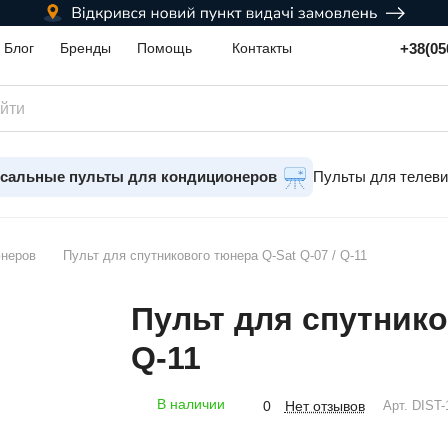
+38(05
Блог
Бренды
Помощь
Контакты
сальные пульты для кондиционеров
Пульты для телев
юнеров
Пульт для спутникового тюнера Q-Sat Q-07 / Q-11
Пульт для спутнико
Q-11
В наличии
Нет отзывов
0
Арт.
DIST-