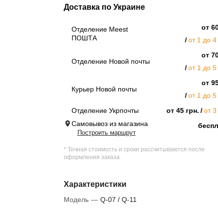
Доставка по Украине
от 60
Отделение Meest
ПОШТА
от 1 до 4
от 70
Отделение Новой почты
от 1 до 5
от 95
Курьер Новой почты
от 1 до 5
Отделение Укрпочты
от 45 грн.
от 3
Самовывоз из магазина
бесп
Построить маршрут
* Точная стоимость и сроки рассчитываются после
оформления заказа
Характеристики
Модель
—
Q-07 / Q-11