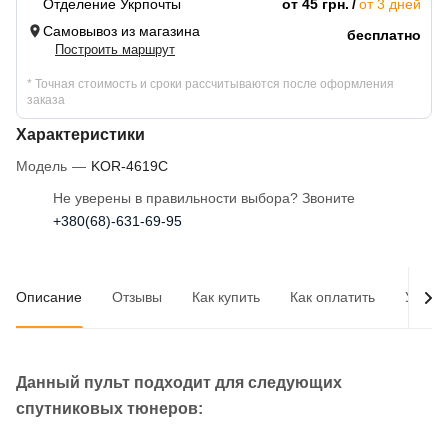
Отделение Укрпочты
от 45 грн.
от 3 дней
Самовывоз из магазина
бесплатно
Построить маршрут
* Точная стоимость и сроки рассчитываются после оформления
заказа
Характеристики
Модель
—
KOR-4619C
Не уверены в правильности выбора? Звоните
+380(68)-631-69-95
Описание
Отзывы
Как купить
Как оплатить
Услов
Данный пульт подходит для следующих
спутниковых тюнеров: