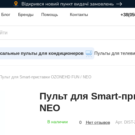
+38(05
Блог
Бренды
Помощь
Контакты
сальные пульты для кондиционеров
Пульты для телев
Пульт для Smart-приставки OZONEHD FUN / NEO
Пульт для Smart-п
NEO
В наличии
Нет отзывов
0
Арт.
DIST-