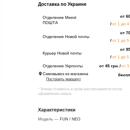
Доставка по Украине
от 60
Отделение Meest
ПОШТА
от 1 до 4
от 70
Отделение Новой почты
от 1 до 5
от 95
Курьер Новой почты
от 1 до 5
Отделение Укрпочты
от 45 грн.
от 3
Самовывоз из магазина
бесп
Построить маршрут
* Точная стоимость и сроки рассчитываются после
оформления заказа
Характеристики
Модель
—
FUN / NEO