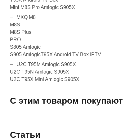
Mini M8S Pro Amlogic S905X
MXQ M8
M8S
M8S Plus
PRO
S805 Amlogic
S905 AmlogicT95X Android TV Box IPTV
U2C T95M Amlogic S905X
U2C T95N Amlogic S905X
U2C T95X Mini Amlogic S905X
С этим товаром покупают
Статьи