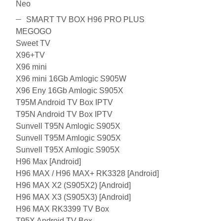
Neo
SMART TV BOX H96 PRO PLUS
MEGOGO
Sweet TV
X96+TV
X96 mini
X96 mini 16Gb Amlogic S905W
X96 Eny 16Gb Amlogic S905X
T95M Android TV Box IPTV
T95N Android TV Box IPTV
Sunvell T95N Amlogic S905X
Sunvell T95M Amlogic S905X
Sunvell T95X Amlogic S905X
H96 Max [Android]
H96 MAX / H96 MAX+ RK3328 [Android]
H96 MAX X2 (S905X2) [Android]
H96 MAX X3 (S905X3) [Android]
H96 MAX RK3399 TV Box
T95X Android TV Box