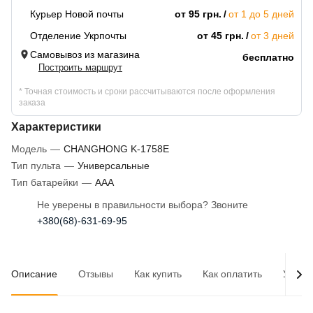
Курьер Новой почты
от 95 грн.
от 1 до 5 дней
Отделение Укрпочты
от 45 грн.
от 3 дней
Самовывоз из магазина
бесплатно
Построить маршрут
* Точная стоимость и сроки рассчитываются после оформления
заказа
Характеристики
Модель
—
CHANGHONG K-1758E
Тип пульта
—
Универсальные
Тип батарейки
—
AAA
Не уверены в правильности выбора? Звоните
+380(68)-631-69-95
Описание
Отзывы
Как купить
Как оплатить
Услов