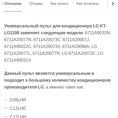
Описание
Отзывы
Как купить
Как оплатить
Услов
Универсальный пульт для кондиционера LG KT-
LG1108 заменяет следующие модели:
6711A9032N,
6711A20077N, 6711A20073C, 6711A20067J,
6711A90022C, 6711A20073X, 6711A20096A, LG
6711A20077L, 6711A20077N, LG 6711A20073C, LG
6711A90031X
Данный пульт является универсальным и
подходит к большому количеству кондиционеров
производителя LG
, а именно таких как:
C09LHR
C12LHE
C12LHH