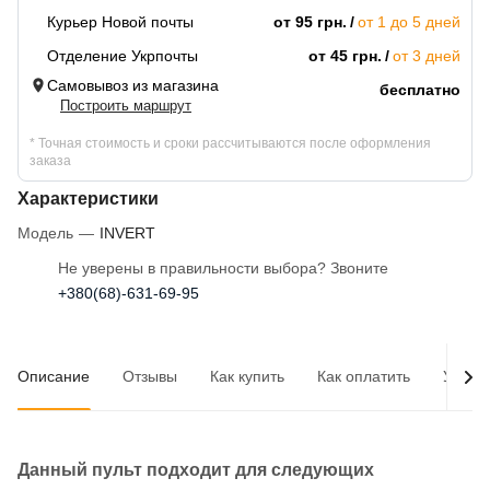
Курьер Новой почты
от 95 грн.
от 1 до 5 дней
Отделение Укрпочты
от 45 грн.
от 3 дней
Самовывоз из магазина
бесплатно
Построить маршрут
* Точная стоимость и сроки рассчитываются после оформления
заказа
Характеристики
Модель
—
INVERT
Не уверены в правильности выбора? Звоните
+380(68)-631-69-95
Описание
Отзывы
Как купить
Как оплатить
Услов
Данный пульт подходит для следующих