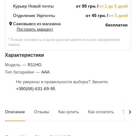
Курьер Новой почты
от 95 грн.
от 1 до 5 дней
Отделение Укрпочты
от 45 грн.
от 3 дней
Самовывоз из магазина
бесплатно
Построить маршрут
* Точная стоимость и сроки рассчитываются после оформления
заказа
Характеристики
Модель
—
R11HG
Тип батарейки
—
AAA
Не уверены в правильности выбора? Звоните
+380(68)-631-69-95
Описание
Отзывы
Как купить
Как оплатить
Услов