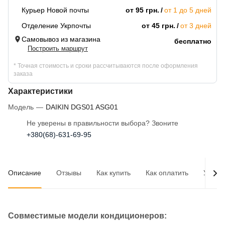
Курьер Новой почты
от 95 грн.
от 1 до 5 дней
Отделение Укрпочты
от 45 грн.
от 3 дней
Самовывоз из магазина
бесплатно
Построить маршрут
* Точная стоимость и сроки рассчитываются после оформления
заказа
Характеристики
Модель
—
DAIKIN DGS01 ASG01
Не уверены в правильности выбора? Звоните
+380(68)-631-69-95
Описание
Отзывы
Как купить
Как оплатить
Услов
Совместимые модели кондиционеров: