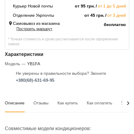
Курьер Новой почты
от 95 грн.
от 1 до 5 дней
Отделение Укрпочты
от 45 грн.
от 3 дней
Самовывоз из магазина
бесплатно
Построить маршрут
* Точная стоимость и сроки рассчитываются после оформления
заказа
Характеристики
Модель
—
YB1FA
Не уверены в правильности выбора? Звоните
+380(68)-631-69-95
Описание
Отзывы
Как купить
Как оплатить
Услов
Совместимые модели кондиционеров: