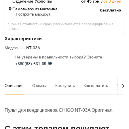
Отделение Укрпочты
от 45 грн.
от 3 дней
Самовывоз из магазина
бесплатно
Построить маршрут
* Точная стоимость и сроки рассчитываются после оформления
заказа
Характеристики
Модель
—
NT-03A
Не уверены в правильности выбора? Звоните
+380(68)-631-69-95
Описание
Отзывы
Как купить
Как оплатить
Услов
Пульт для кондиционера CHIGO NT-03A Оригинал.
С этим товаром покупают