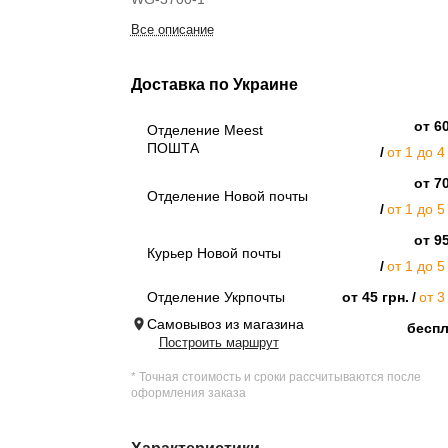
Все описание
Доставка по Украине
от 60
Отделение Meest
ПОШТА
от 1 до 4
от 70
Отделение Новой почты
от 1 до 5
от 95
Курьер Новой почты
от 1 до 5
Отделение Укрпочты
от 45 грн.
от 3
Самовывоз из магазина
бесп
Построить маршрут
* Точная стоимость и сроки рассчитываются после
оформления заказа