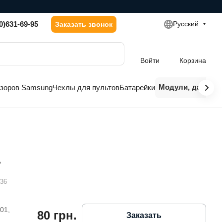
0)631-69-95
Русский
Заказать звонок
Войти
Корзина
Модули, датчики
изоров Samsung
Чехлы для пультов
Батарейки
1
836
01,
80 грн.
Заказать