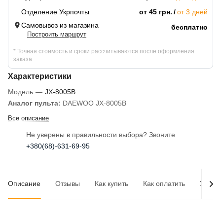
Отделение Укрпочты
от 45 грн.
от 3 дней
Самовывоз из магазина
бесплатно
Построить маршрут
* Точная стоимость и сроки рассчитываются после оформления
заказа
Характеристики
Модель
—
JX-8005B
Аналог пульта:
DAEWOO JX-8005B
Все описание
Не уверены в правильности выбора? Звоните
+380(68)-631-69-95
Описание
Отзывы
Как купить
Как оплатить
Услов