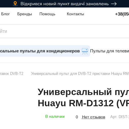
+38(05
Блог
Бренды
Помощь
Контакты
сальные пульты для кондиционеров
Пульты для телев
тавок DVB-T2
Универсальный пульт для DVB-T2 приставки Huayu RM-
Универсальный пул
Huayu RM-D1312 (VP
В наличии
Нет отзывов
0
Арт.
DIST-