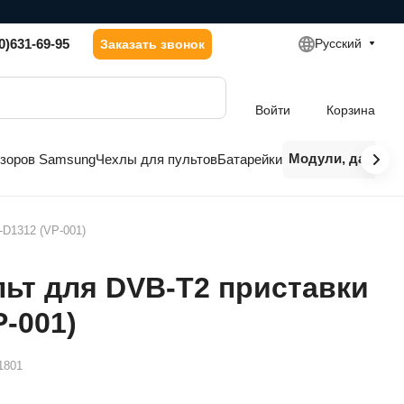
0)631-69-95
Русский
Заказать звонок
Войти
Корзина
Модули, датчики
изоров Samsung
Чехлы для пультов
Батарейки
D1312 (VP-001)
ьт для DVB-T2 приставки
-001)
1801