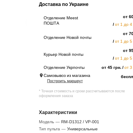
Доставка по Украине
от 60
Отделение Meest
ПОШТА
от 1 до 4
от 70
Отделение Новой почты
от 1 до 5
от 95
Курьер Новой почты
от 1 до 5
Отделение Укрпочты
от 45 грн.
от 3
Самовывоз из магазина
бесп
Построить маршрут
* Точная стоимость и сроки рассчитываются после
оформления заказа
Характеристики
Модель
—
RM-D1312 / VP-001
Тип пульта
—
Универсальные