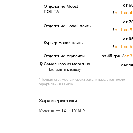
от 60
Отделение Meest
ПОШТА
от 1 до 4
от 70
Отделение Новой почты
от 1 до 5
от 95
Курьер Новой почты
от 1 до 5
Отделение Укрпочты
от 45 грн.
от 3
Самовывоз из магазина
бесп
Построить маршрут
* Точная стоимость и сроки рассчитываются после
оформления заказа
Характеристики
Модель
—
T2 IPTV MINI