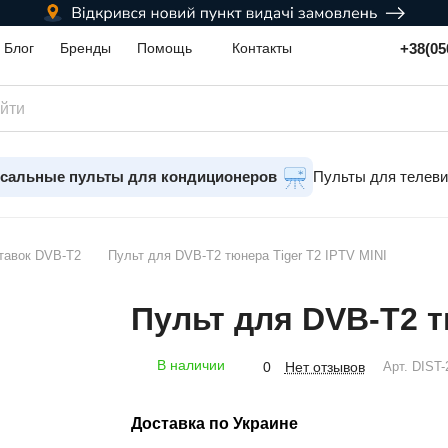
+38(05
Блог
Бренды
Помощь
Контакты
сальные пульты для кондиционеров
Пульты для телев
тавок DVB-T2
Пульт для DVB-T2 тюнера Tiger T2 IPTV MINI
Пульт для DVB-T2 т
В наличии
Нет отзывов
0
Арт.
DIST-
Доставка по Украине