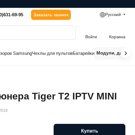
0)631-69-95
Русский
Заказать звонок
Войти
Корзина
Модули, датчики
изоров Samsung
Чехлы для пультов
Батарейки
юнера Tiger T2 IPTV MINI
2018
Купить