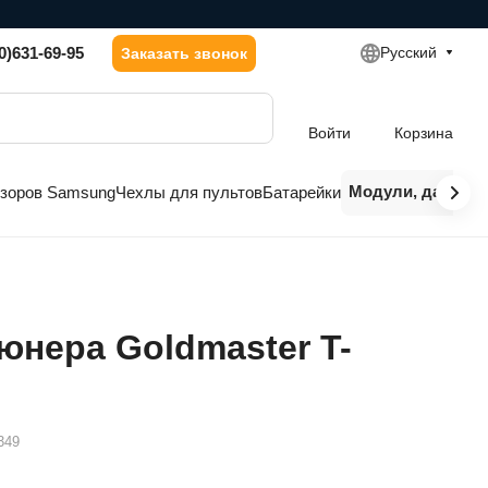
0)631-69-95
Русский
Заказать звонок
Войти
Корзина
Модули, датчики
изоров Samsung
Чехлы для пультов
Батарейки
юнера Goldmaster T-
349