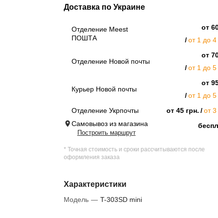
Доставка по Украине
от 60
Отделение Meest
ПОШТА
от 1 до 4
от 70
Отделение Новой почты
от 1 до 5
от 95
Курьер Новой почты
от 1 до 5
Отделение Укрпочты
от 45 грн.
от 3
Самовывоз из магазина
бесп
Построить маршрут
* Точная стоимость и сроки рассчитываются после
оформления заказа
Характеристики
Модель
—
T-303SD mini