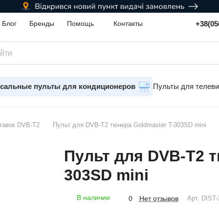
+38(05
Блог
Бренды
Помощь
Контакты
сальные пульты для кондиционеров
Пульты для телев
тавок DVB-T2
Пульт для DVB-T2 тюнера Goldmaster T-303SD mini
Пульт для DVB-T2 т
303SD mini
В наличии
Нет отзывов
0
Арт.
DIST-