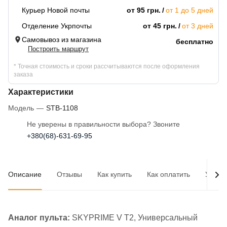
Курьер Новой почты
от 95 грн.
от 1 до 5 дней
Отделение Укрпочты
от 45 грн.
от 3 дней
Самовывоз из магазина
бесплатно
Построить маршрут
* Точная стоимость и сроки рассчитываются после оформления
заказа
Характеристики
Модель
—
STB-1108
Не уверены в правильности выбора? Звоните
+380(68)-631-69-95
Описание
Отзывы
Как купить
Как оплатить
Услов
Аналог пульта:
SKYPRIME V T2, Универсальный