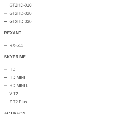
GT2HD-010
GT2HD-020
GT2HD-030
REXANT
RX-511
SKYPRIME
HD
HD MINI
HD MINI L
V T2
Z T2 Plus
ACTIVEON