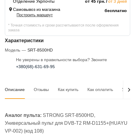
Отделение Укрпочты
от 45 грн.
от 3 дней
Самовывоз из магазина
бесплатно
Построить маршрут
* Точная стоимость и сроки рассчитываются после оформления
заказа
Характеристики
Модель
—
SRT-8500HD
Не уверены в правильности выбора? Звоните
+380(68)-631-69-95
Описание
Отзывы
Как купить
Как оплатить
Услов
Аналог пульта:
STRONG SRT-8500HD,
Универсальный пульт для DVB-T2 RM-D1155+(HUAYU
VP-002) (код 108)