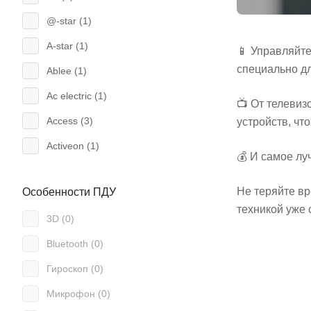
@-star (
1
)
A-star (
1
)
📱 Управляйт
специально д
Ablee (
1
)
Ac electric (
1
)
📺 От телевиз
Access (
3
)
устройств, ч
Activeon (
1
)
💰 И самое лу
Admiral (
1
)
Не теряйте вр
Особенности ПДУ
Aeg (
5
)
техникой уже 
3D (
0
)
Ag (
1
)
Bluetooth (
0
)
Air mouse (
18
)
Гироскоп (
0
)
Airwell (
3
)
Микрофон (
0
)
Aiwa (
19
)