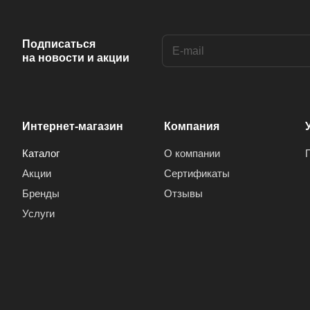
Anis (
1
)
Ansonic (
2
)
Подписаться
на новости и акции
Aoc (
3
)
Aray (
1
)
Arcelik (
1
)
Интернет-магазин
Компания
Arctic (
1
)
Каталог
О компании
Arion (
1
)
Акции
Сертификаты
Aron (
1
)
Бренды
Отзывы
Arrox (
1
)
Услуги
ARRQW (
2
)
Artel (
4
)
Arvin (
6
)