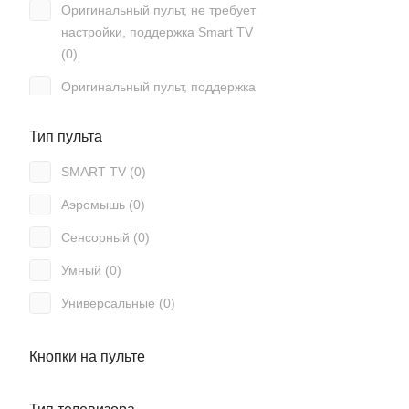
Оригинальный пульт, не требует
Akai (
67
)
настройки, поддержка Smart TV
Akira (
36
)
(
0
)
Alba (
3
)
Оригинальный пульт, поддержка
Smart TV, работает без настройки
Alcor (
1
)
(
0
)
Тип пульта
Alfa (
3
)
Подсветка (
0
)
SMART TV (
0
)
Allsky (
1
)
Программируемый (
0
)
Аэромышь (
0
)
Allview (
2
)
С клавиатурой (
0
)
Сенсорный (
0
)
Alma (
1
)
Умный (
0
)
Almacom (
1
)
Универсальные (
0
)
Alpari (
10
)
Alphabox (
2
)
Кнопки на пульте
Alphard (
1
)
Alpin (
3
)