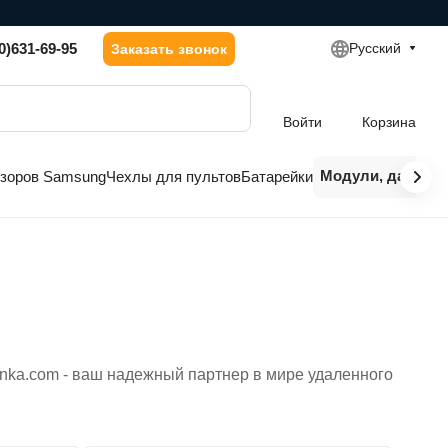
0)631-69-95
Русский
Заказать звонок
Войти
Корзина
Модули, датчики
изоров Samsung
Чехлы для пультов
Батарейки
onka.com - ваш надежный партнер в мире удаленного