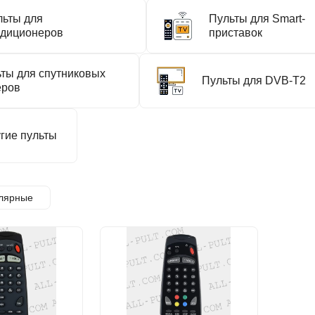
льты для
Пульты для Smart-
ндиционеров
приставок
ты для спутниковых
Пульты для DVB-T2
еров
гие пульты
лярные