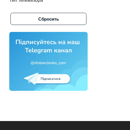
Тип телевизора
Alpine (
1
)
Сбросить
Altus (
1
)
Amazon (
3
)
Amcol (
6
)
AMCV (
2
)
Amiko (
3
)
Aminet (
1
)
Amino (
1
)
Amino стрим тв (
1
)
Amlogic (
1
)
Amstar (
1
)
Amstrad (
2
)