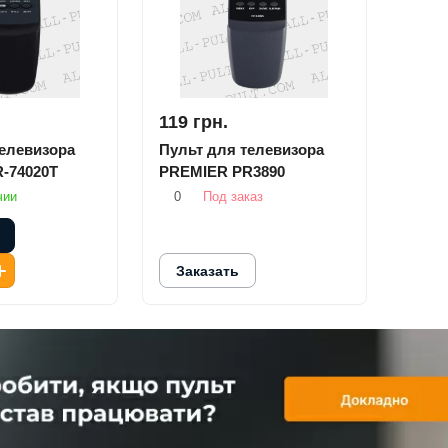
119 грн.
телевизора
Пульт для телевизора
-74020T
PREMIER PR3890
чии
0
Под заказ
Заказать