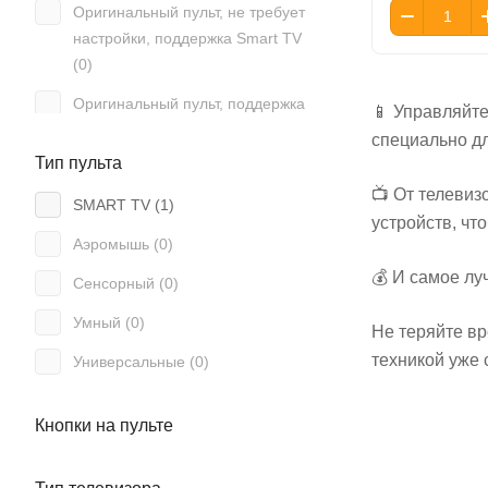
Оригинальный пульт, не требует
Akai (
67
)
настройки, поддержка Smart TV
Akira (
36
)
(
0
)
Alba (
3
)
Оригинальный пульт, поддержка
📱 Управляйте
Smart TV, работает без настройки
Alcor (
1
)
специально д
(
0
)
Тип пульта
Alfa (
3
)
📺 От телевиз
Подсветка (
0
)
SMART TV (
1
)
Allsky (
1
)
устройств, ч
Программируемый (
0
)
Аэромышь (
0
)
Allview (
2
)
С клавиатурой (
0
)
💰 И самое лу
Сенсорный (
0
)
Alma (
1
)
Умный (
0
)
Almacom (
1
)
Не теряйте вр
техникой уже 
Универсальные (
0
)
Alpari (
10
)
Alphabox (
2
)
Кнопки на пульте
Alphard (
1
)
Alpin (
3
)