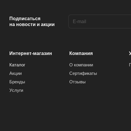
Anis (
1
)
Ansonic (
2
)
Подписаться
на новости и акции
Aoc (
3
)
Aray (
1
)
Arcelik (
1
)
Интернет-магазин
Компания
Arctic (
1
)
Каталог
О компании
Arion (
1
)
Акции
Сертификаты
Aron (
1
)
Бренды
Отзывы
Arrox (
1
)
Услуги
ARRQW (
2
)
Artel (
4
)
Arvin (
6
)