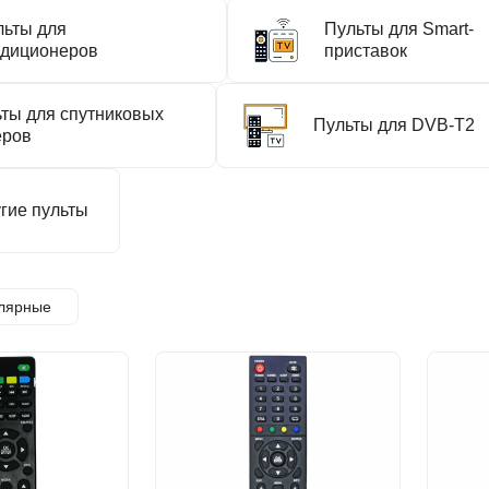
льты для
Пульты для Smart-
ндиционеров
приставок
ты для спутниковых
Пульты для DVB-T2
еров
гие пульты
лярные