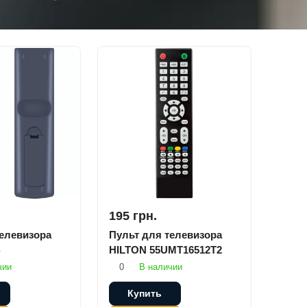
195 грн.
телевизора
Пульт для телевизора
HILTON 55UMT16512T2
чии
0
В наличии
Купить