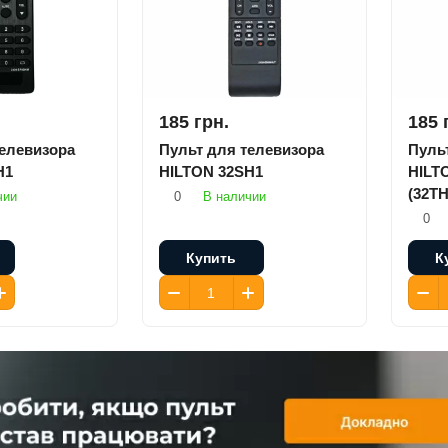
185 грн.
185 
телевизора
Пульт для телевизора
Пуль
H1
HILTON 32SH1
HILT
(32TH
чии
0
В наличии
0
Купить
К