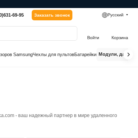
0)631-69-95
Русский
Заказать звонок
Войти
Корзина
Модули, датчики
изоров Samsung
Чехлы для пультов
Батарейки
nka.com - ваш надежный партнер в мире удаленного