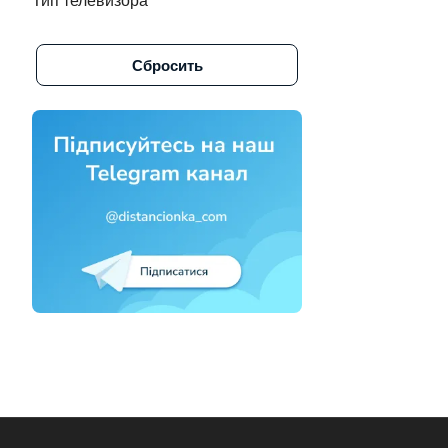
Тип телевизора
Alpine (
1
)
Сбросить
Altus (
1
)
Amazon (
3
)
Amcol (
6
)
AMCV (
2
)
Amiko (
3
)
Aminet (
1
)
Amino (
1
)
Amino стрим тв (
1
)
Amlogic (
1
)
Amstar (
1
)
Amstrad (
2
)