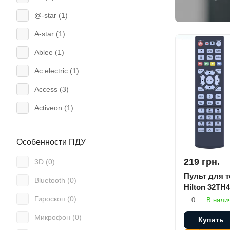
@-star (
1
)
A-star (
1
)
Ablee (
1
)
Ac electric (
1
)
Access (
3
)
Activeon (
1
)
Admiral (
1
)
Особенности ПДУ
Aeg (
5
)
219 грн.
3D (
0
)
Ag (
1
)
Пульт для 
Bluetooth (
0
)
Air mouse (
18
)
Hilton 32TH4
Гироскоп (
0
)
0
В нали
Airwell (
3
)
Микрофон (
0
)
Aiwa (
19
)
Купить