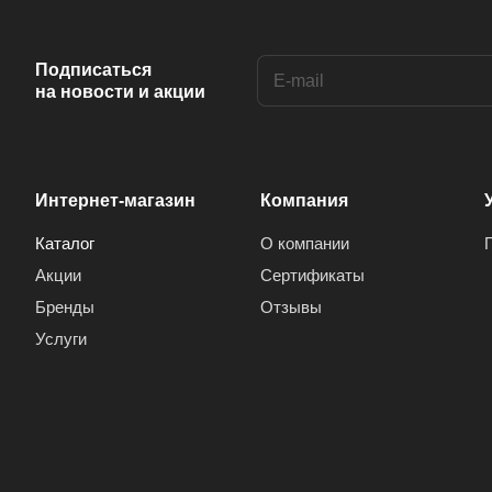
Anis (
1
)
Ansonic (
2
)
Подписаться
на новости и акции
Aoc (
3
)
Aray (
1
)
Arcelik (
1
)
Интернет-магазин
Компания
Arctic (
1
)
Каталог
О компании
Arion (
1
)
Акции
Сертификаты
Aron (
1
)
Бренды
Отзывы
Arrox (
1
)
Услуги
ARRQW (
2
)
Artel (
4
)
Arvin (
6
)