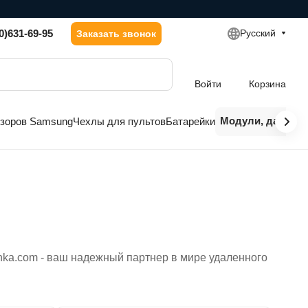
0)631-69-95
Русский
Заказать звонок
Войти
Корзина
Модули, датчики
изоров Samsung
Чехлы для пультов
Батарейки
nka.com - ваш надежный партнер в мире удаленного