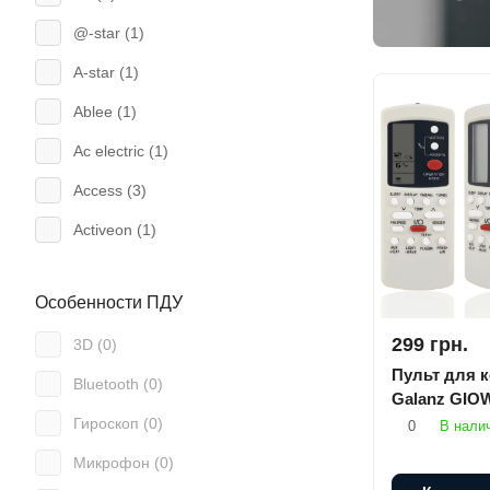
@-star (
1
)
A-star (
1
)
Ablee (
1
)
Ac electric (
1
)
Access (
3
)
Activeon (
1
)
Admiral (
1
)
Особенности ПДУ
Aeg (
5
)
299 грн.
3D (
0
)
Ag (
1
)
Пульт для 
Bluetooth (
0
)
Air mouse (
18
)
Galanz GIO
Гироскоп (
0
)
0
В нали
Airwell (
3
)
Микрофон (
0
)
Aiwa (
19
)