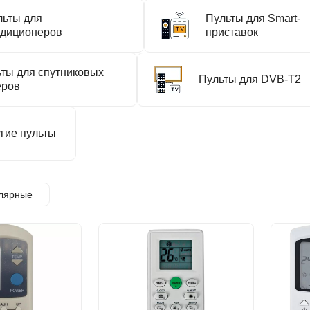
льты для
Пульты для Smart-
ндиционеров
приставок
ты для спутниковых
Пульты для DVB-T2
еров
гие пульты
лярные