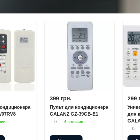
399 грн.
299 
кондиционера
Пульт для кондиционера
Унив
W07RV8
GALANZ GZ-39GB-E1
для 
GALA
чии
0
В наличии
0