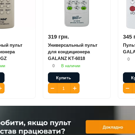
319 грн.
345 
ный пульт
Универсальный пульт
Пуль
ионера
для кондиционера
GALA
-GZ
GALANZ KT-6018
0
чии
0
В наличии
Купить
К