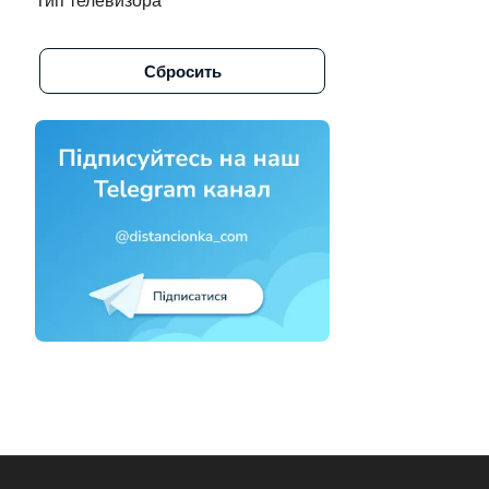
Тип телевизора
Alpine (
1
)
Сбросить
Altus (
1
)
Amazon (
3
)
Amcol (
6
)
AMCV (
2
)
Amiko (
3
)
Aminet (
1
)
Amino (
1
)
Amino стрим тв (
1
)
Amlogic (
1
)
Amstar (
1
)
Amstrad (
2
)