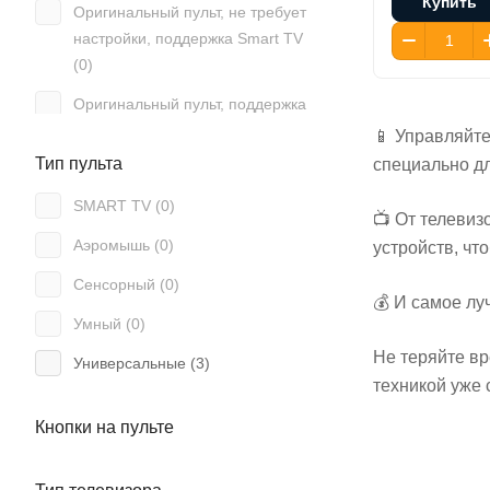
Купить
Оригинальный пульт, не требует
Akai (
67
)
настройки, поддержка Smart TV
Akira (
36
)
(
0
)
Alba (
3
)
Оригинальный пульт, поддержка
Smart TV, работает без настройки
Alcor (
1
)
📱 Управляйт
(
0
)
Тип пульта
специально д
Alfa (
3
)
Подсветка (
0
)
SMART TV (
0
)
Allsky (
1
)
📺 От телевиз
Программируемый (
0
)
Аэромышь (
0
)
устройств, ч
Allview (
2
)
С клавиатурой (
0
)
Сенсорный (
0
)
Alma (
1
)
💰 И самое лу
Умный (
0
)
Almacom (
1
)
Не теряйте вр
Универсальные (
3
)
Alpari (
10
)
техникой уже 
Alphabox (
2
)
Кнопки на пульте
Alphard (
1
)
Alpin (
3
)