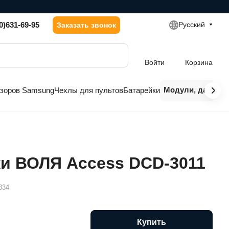
0)631-69-95
Русский
Заказать звонок
Войти
Корзина
Модули, датчики
изоров Samsung
Чехлы для пультов
Батарейки
ки ВОЛЯ Access DCD-3011
334
Купить