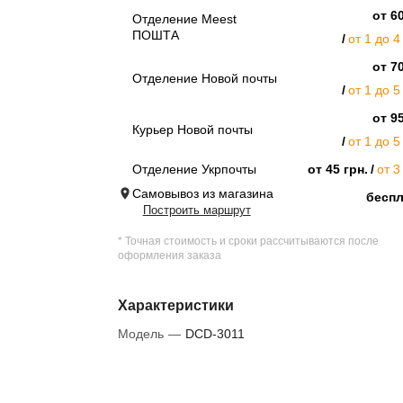
от 60
Отделение Meest
ПОШТА
от 1 до 4
от 70
Отделение Новой почты
от 1 до 5
от 95
Курьер Новой почты
от 1 до 5
Отделение Укрпочты
от 45 грн.
от 3
Самовывоз из магазина
бесп
Построить маршрут
* Точная стоимость и сроки рассчитываются после
оформления заказа
Характеристики
Модель
—
DCD-3011