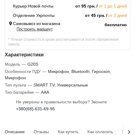
Курьер Новой почты
от 95 грн.
от 1 до 5 дней
Отделение Укрпочты
от 45 грн.
от 3 дней
Самовывоз из магазина
бесплатно
Построить маршрут
* Точная стоимость и сроки рассчитываются после оформления
заказа
Характеристики
Модель
—
G20S
Особенности ПДУ
—
Микрофон, Bluetooth, Гироскоп,
Микрофон
Тип пульта
—
SMART TV, Универсальные
Тип батарейки
—
AAA
Не уверены в правильности выбора? Звоните
+380(68)-631-69-95
Описание
Отзывы
Как купить
Как оплатить
Услов