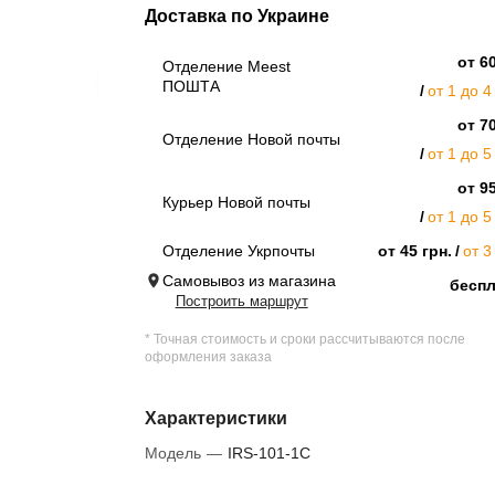
Доставка по Украине
от 60
Отделение Meest
ПОШТА
от 1 до 4
от 70
Отделение Новой почты
от 1 до 5
от 95
Курьер Новой почты
от 1 до 5
Отделение Укрпочты
от 45 грн.
от 3
Самовывоз из магазина
бесп
Построить маршрут
* Точная стоимость и сроки рассчитываются после
оформления заказа
Характеристики
Модель
—
IRS-101-1C