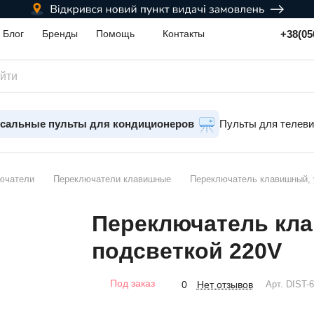
+38(05
Блог
Бренды
Помощь
Контакты
сальные пульты для кондиционеров
Пульты для телев
лючатели
Переключатели клавишные
Переключатель клавишный, у
Переключатель кла
подсветкой 220V
Под заказ
Нет отзывов
0
Арт.
DIST-