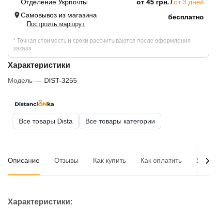
Отделение Укрпочты
от 45 грн.
от 3 дней
Самовывоз из магазина
бесплатно
Построить маршрут
* Точная стоимость и сроки рассчитываются после оформления
заказа
Характеристики
Модель
—
DIST-3255
Все товары Dista
Все товары категории
Описание
Отзывы
Как купить
Как оплатить
Услов
Характеристики: