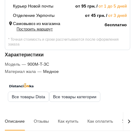
Курьер Новой почты
от 95 грн.
от 1 до 5 дней
Отделение Укрпочты
от 45 грн.
от 3 дней
Самовывоз из магазина
бесплатно
Построить маршрут
* Точная стоимость и сроки рассчитываются после оформления
заказа
Характеристики
Модель
—
900M-T-3C
Материал жала
—
Медное
Все товары Dista
Все товары категории
Описание
Отзывы
Как купить
Как оплатить
Услов