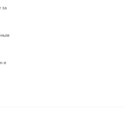
 за
бным
н и