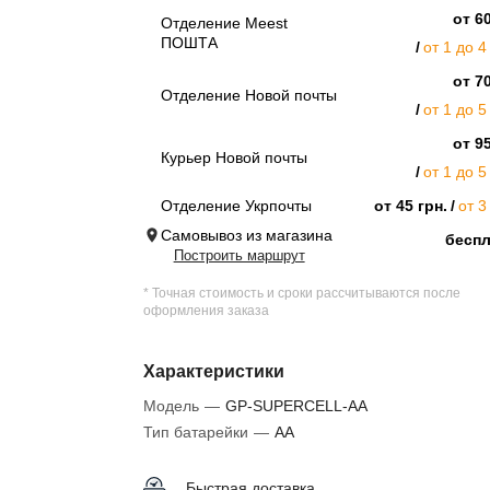
от 60
Отделение Meest
ПОШТА
от 1 до 4
от 70
Отделение Новой почты
от 1 до 5
от 95
Курьер Новой почты
от 1 до 5
Отделение Укрпочты
от 45 грн.
от 3
Самовывоз из магазина
бесп
Построить маршрут
* Точная стоимость и сроки рассчитываются после
оформления заказа
Характеристики
Модель
—
GP-SUPERCELL-AA
Тип батарейки
—
AA
Быстрая доставка